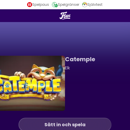
Spelpaus
Spelgränser
Självtest
Catemple
Elk
Sätt in och spela