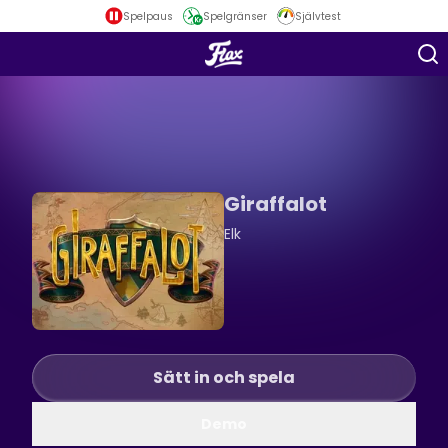
Spelpaus
Spelgränser
Självtest
Giraffalot
Elk
Sätt in och spela
Demo