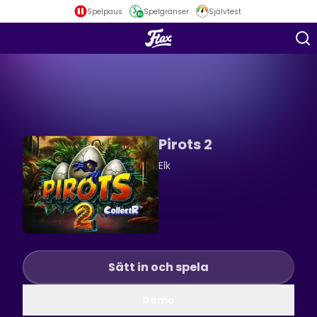
Spelpaus
Spelgränser
Självtest
Pirots 2
Elk
Sätt in och spela
Demo