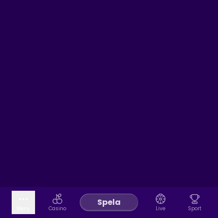
Spela
Meny
Casino
Live
Sport