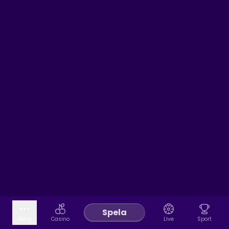
Spela
Meny
Casino
Live
Sport