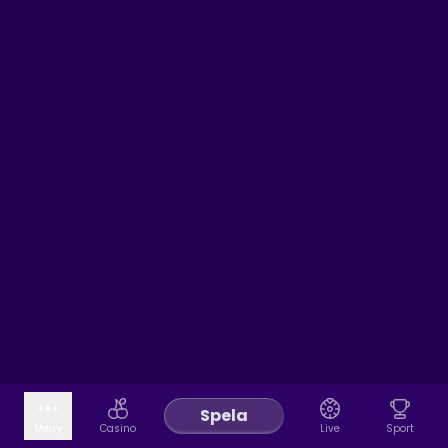
Spela
Meny
Casino
Live
Sport