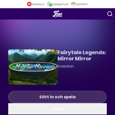
Spelpaus
Spelgränser
Självtest
Fairytale Legends:
Mirror Mirror
Evolution
Sätt in och spela
Demo