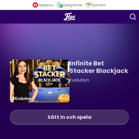
Spelpaus
Spelgränser
Självtest
Infinite Bet
Stacker Blackjack
Evolution
Sätt in och spela