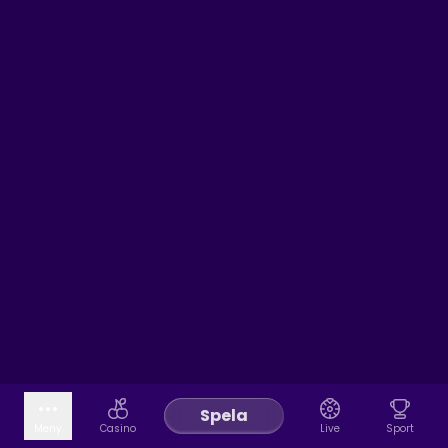
Spela
Meny
Casino
Live
Sport