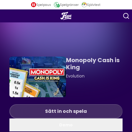
Spelpaus
Spelgränser
Självtest
Monopoly Cash is
King
Evolution
Sätt in och spela
Demo