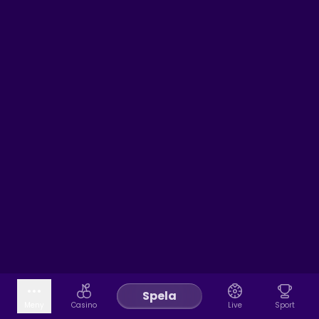
Spela
Meny
Casino
Live
Sport