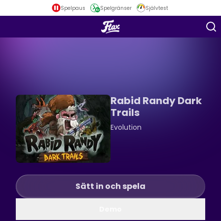
Spelpaus
Spelgränser
Självtest
Rabid Randy Dark
Trails
Evolution
Sätt in och spela
Demo