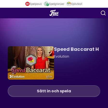
Spelpaus
Spelgränser
Självtest
Speed Baccarat H
Evolution
Sätt in och spela