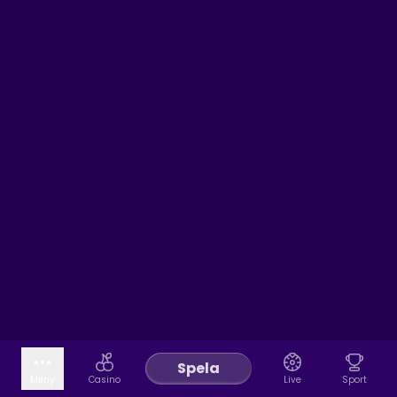
Spela
Meny
Casino
Live
Sport