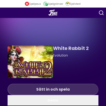
Spelpaus
Spelgränser
Självtest
White Rabbit 2
Evolution
Sätt in och spela
Demo