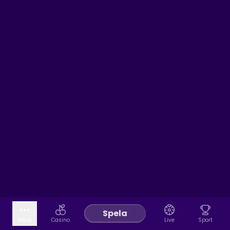
Spela
Meny
Casino
Live
Sport