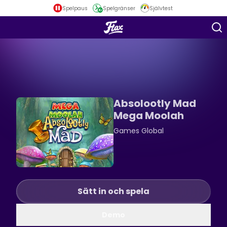
Spelpaus
Spelgränser
Självtest
Absolootly Mad
Mega Moolah
Games Global
Sätt in och spela
Demo