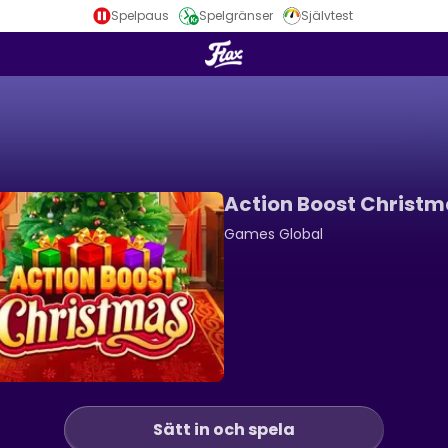
Spelpaus
Spelgränser
Självtest
Action Boost Christm
Games Global
Sätt in och spela