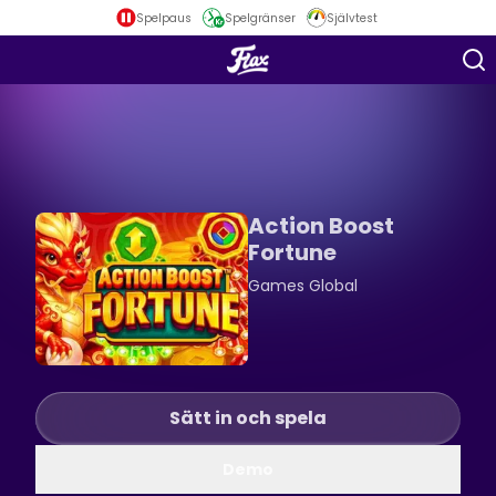
Spelpaus
Spelgränser
Självtest
Action Boost
Fortune
Games Global
Sätt in och spela
Demo