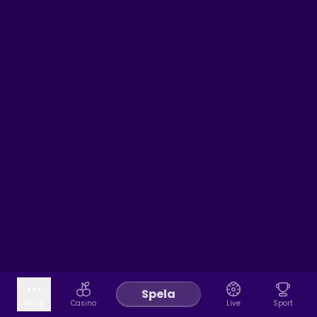
Spela
Meny
Casino
Live
Sport