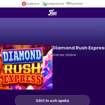
Spelpaus
Spelgränser
Självtest
Diamond Rush Expres
Games Global
Sätt in och spela