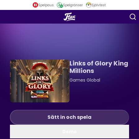
Spelpaus
Spelgränser
Självtest
Links of Glory King
Millions
Games Global
Sätt in och spela
Demo