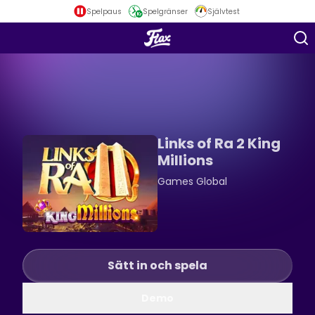
Spelpaus
Spelgränser
Självtest
Links of Ra 2 King
Millions
Games Global
Sätt in och spela
Demo