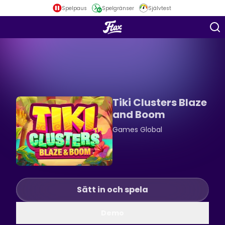
Spelpaus
Spelgränser
Självtest
Tiki Clusters Blaze
and Boom
Games Global
Sätt in och spela
Demo