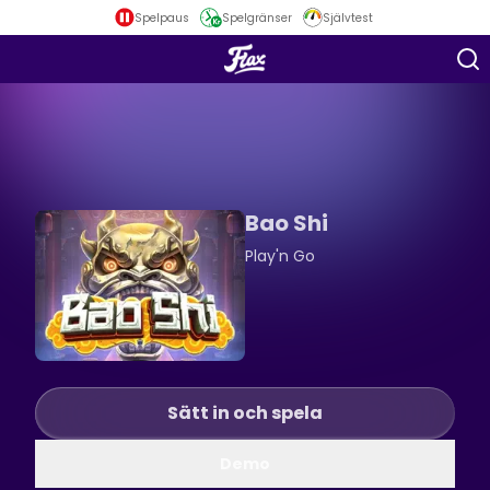
Spelpaus
Spelgränser
Självtest
Bao Shi
Play'n Go
Sätt in och spela
Demo