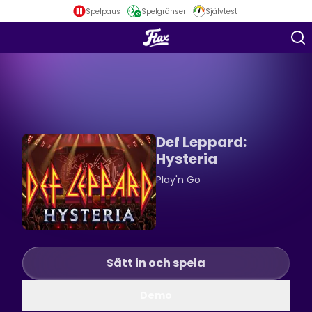
Spelpaus
Spelgränser
Självtest
Def Leppard:
Hysteria
Play'n Go
Sätt in och spela
Demo