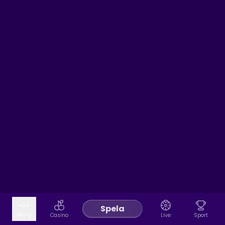
Spela
Meny
Casino
Live
Sport