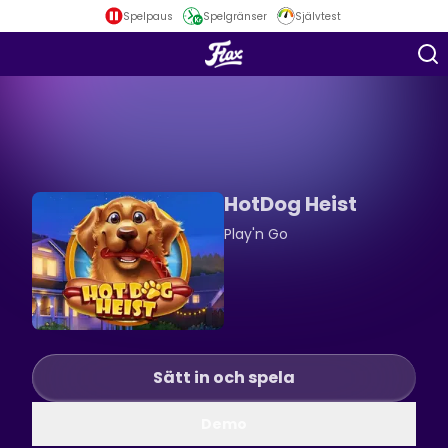
Spelpaus
Spelgränser
Självtest
HotDog Heist
Play'n Go
Sätt in och spela
Demo