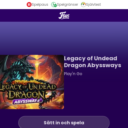
Spelpaus
Spelgränser
Självtest
Legacy of Undead
Dragon Abyssways
Play'n Go
Sätt in och spela