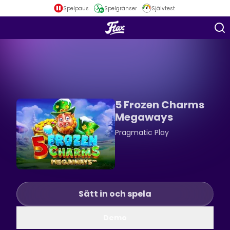
Spelpaus
Spelgränser
Självtest
5 Frozen Charms
Megaways
Pragmatic Play
Sätt in och spela
Demo