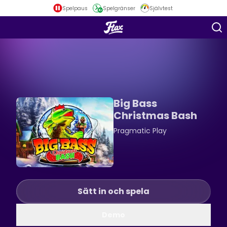
Spelpaus
Spelgränser
Självtest
Big Bass
Christmas Bash
Pragmatic Play
Sätt in och spela
Demo