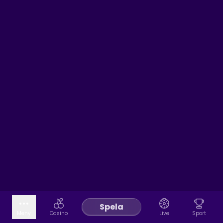
Spela
Meny
Casino
Live
Sport