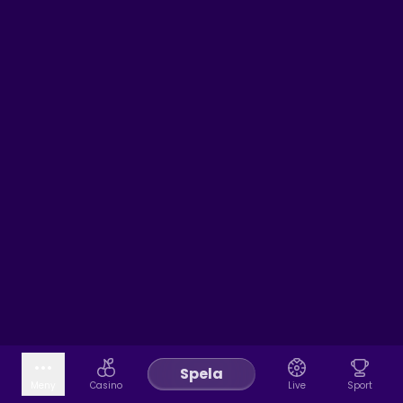
Spela
Meny
Casino
Live
Sport