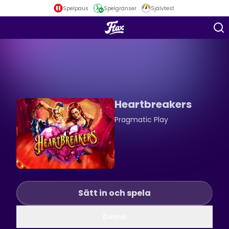
Spelpaus
Spelgränser
Självtest
Heartbreakers
Pragmatic Play
Sätt in och spela
Demo