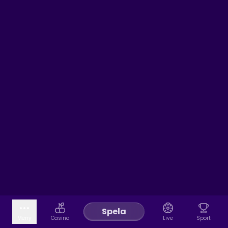
Spela
Meny
Casino
Live
Sport