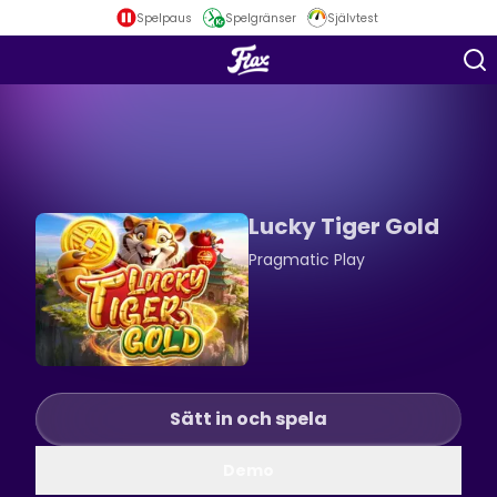
Spelpaus
Spelgränser
Självtest
Lucky Tiger Gold
Pragmatic Play
Sätt in och spela
Demo