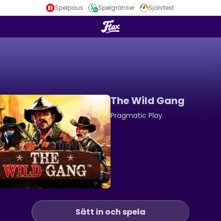
Spelpaus
Spelgränser
Självtest
The Wild Gang
Pragmatic Play
Sätt in och spela