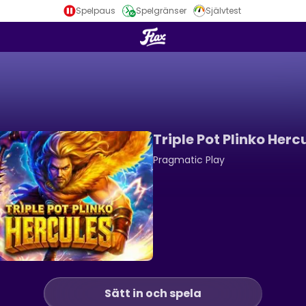
Spelpaus
Spelgränser
Självtest
Triple Pot Plinko Herc
Pragmatic Play
Sätt in och spela