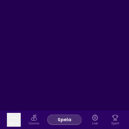
Spela
Meny
Casino
Live
Sport