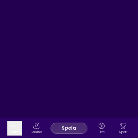
Spela
Meny
Casino
Live
Sport