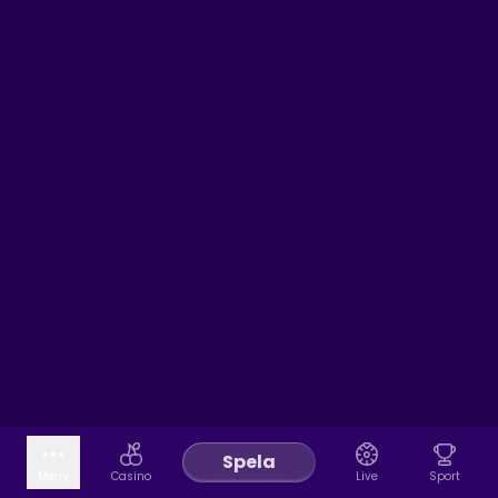
Spela
Meny
Casino
Live
Sport