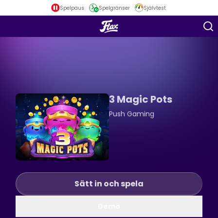
Spelpaus
Spelgränser
Självtest
3 Magic Pots
Push Gaming
Sätt in och spela
Demo