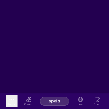
Spela
Meny
Casino
Live
Sport