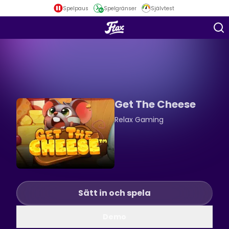
Spelpaus
Spelgränser
Självtest
Get The Cheese
Relax Gaming
Sätt in och spela
Demo