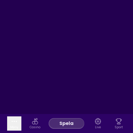
Spela
Meny
Casino
Live
Sport