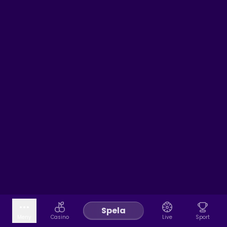
Spela
Meny
Casino
Live
Sport