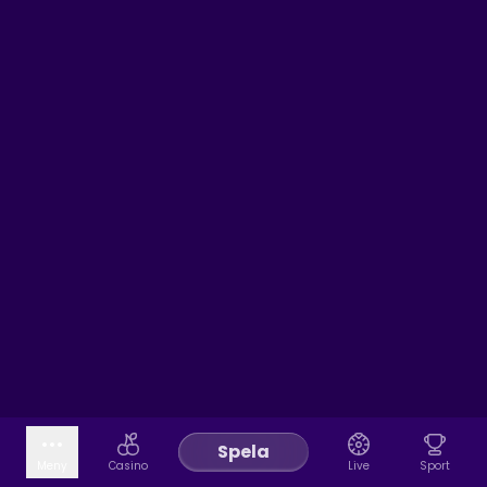
Spela
Meny
Casino
Live
Sport