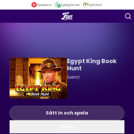
Spelpaus
Spelgränser
Självtest
Egypt King Book
Hunt
Swintt
Sätt in och spela
Demo