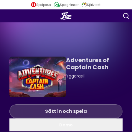
Spelpaus
Spelgränser
Självtest
Adventures of
Captain Cash
Yggdrasil
Sätt in och spela
Demo