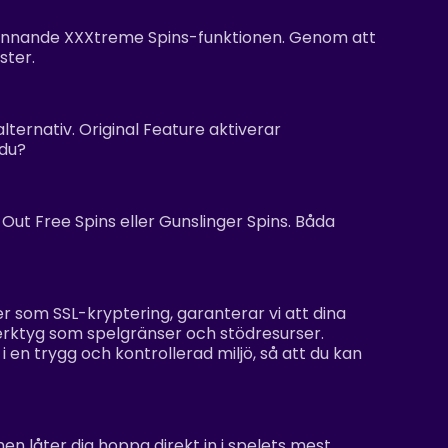
 spännande XXXtreme Spins-funktionen. Genom att
ster.
lternativ. Original Feature aktiverar
 du?
 Out Free Spins eller Gunslinger Spins. Båda
r som SSL-kryptering, garanterar vi att dina
verktyg som spelgränser och stödresurser.
 en trygg och kontrollerad miljö, så att du kan
n låter dig hoppa direkt in i spelets mest