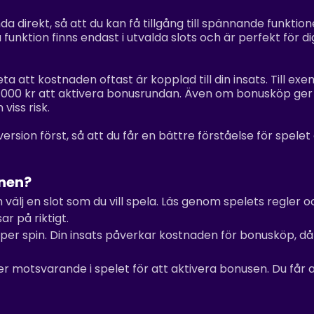
direkt, så att du kan få tillgång till spännande funktion
funktion finns endast i utvalda slots och är perfekt för
a att kostnaden oftast är kopplad till din insats. Till ex
 1000 kr att aktivera bonusrundan. Även om bonusköp ger c
viss risk.
sion först, så att du får en bättre förståelse för spel
nen?
 välj en slot som du vill spela. Läs genom spelets regler
ar på riktigt.
per spin. Din insats påverkar kostnaden för bonusköp, då 
er motsvarande i spelet för att aktivera bonusen. Du får 