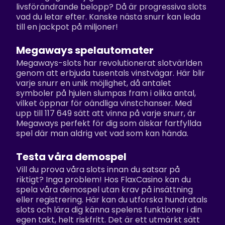
livsförändrande belopp? Då är progressiva slots
vad du letar efter. Kanske nästa snurr kan leda
till en jackpot på miljoner!
Megaways spelautomater
Megaways-slots har revolutionerat slotvärlden
genom att erbjuda tusentals vinstvägar. Här blir
varje snurr en unik möjlighet, då antalet
symboler på hjulen slumpas fram i olika antal,
vilket öppnar för oändliga vinstchanser. Med
upp till 117 649 sätt att vinna på varje snurr, är
Megaways perfekt för dig som älskar fartfyllda
spel där man aldrig vet vad som kan hända.
Testa våra demospel
Vill du prova våra slots innan du satsar på
riktigt? Inga problem! Hos FlaxCasino kan du
spela våra demospel utan krav på insättning
eller registrering. Här kan du utforska hundratals
slots och lära dig känna spelens funktioner i din
egen takt, helt riskfritt. Det är ett utmärkt sätt