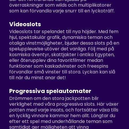
överraskningar som wilds och multiplikatorer
som kan förvandla varje snurr till en lyckoträff.
Videoslots
Videoslots tar spelandet till nya höjder. Med fem
hjul, spektakulär grafik, dynamiska teman och
otaliga vinstmöjligheter, bjuder dessa slots på en
spelupplevelse utöver det vanliga. Följ med på
kosmiska äventyr, skattjakter i antika Egypten,
eller återupplev dina favoritfilmer medan
funktioner som kaskadvinster och freespins
förvandlar små vinster till stora. Lyckan kan slå
till när du minst anar det!
Progressiva spelautomater
Drömmen om den stora jackpotten blir
verklighet med våra progressiva slots. Här växer
potten med varje insats, och fortsätter växa tills
en lycklig vinnare kammar hem allt. Längtar du
efter ett spel med underhållande teman som
samtidigt ger möjligheten att vinna