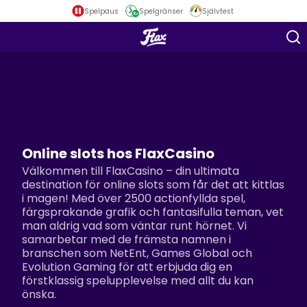
Spelpaus
Spelgränser
Självtest
O
nline slots hos FlaxCasino
44
Välkommen till FlaxCasino – din ultimata
destination för online slots som får det att kittlas
i magen! Med över 2500 actionfyllda spel,
färgsprakande grafik och fantasifulla teman, vet
man aldrig vad som väntar runt hörnet. Vi
samarbetar med de främsta namnen i
branschen som NetEnt, Games Global och
Evolution Gaming för att erbjuda dig en
förstklassig spelupplevelse med allt du kan
önska.