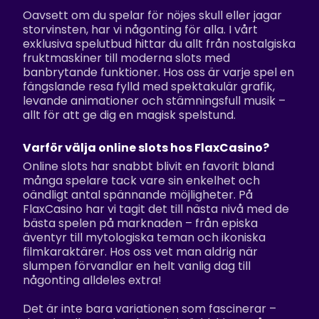
Oavsett om du spelar för nöjes skull eller jagar
storvinsten, har vi någonting för alla. I vårt
exklusiva spelutbud hittar du allt från nostalgiska
fruktmaskiner till moderna slots med
banbrytande funktioner. Hos oss är varje spel en
fängslande resa fylld med spektakulär grafik,
levande animationer och stämningsfull musik –
allt för att ge dig en magisk spelstund.
Varför välja online slots hos FlaxCasino?
Online slots har snabbt blivit en favorit bland
många spelare tack vare sin enkelhet och
oändligt antal spännande möjligheter. På
FlaxCasino har vi tagit det till nästa nivå med de
bästa spelen på marknaden – från episka
äventyr till mytologiska teman och ikoniska
filmkaraktärer. Hos oss vet man aldrig när
slumpen förvandlar en helt vanlig dag till
någonting alldeles extra!
Det är inte bara variationen som fascinerar –