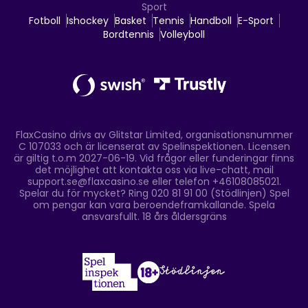
Sport
Fotboll
Ishockey
Basket
Tennis
Handboll
E-Sport
Bordtennis
Volleyboll
FlaxCasino drivs av Glitstar Limited, organisationsnummer
C 107033 och är licenserat av Spelinspektionen. Licensen
är giltig t.o.m 2027-06-19. Vid frågor eller funderingar finns
det möjlighet att kontakta oss via live-chatt, mail
support.se@flaxcasino.se eller telefon +46108085021.
Spelar du för mycket? Ring 020 81 91 00 (Stödlinjen) Spel
om pengar kan vara beroendeframkallande. Spela
ansvarsfullt. 18 års åldersgräns