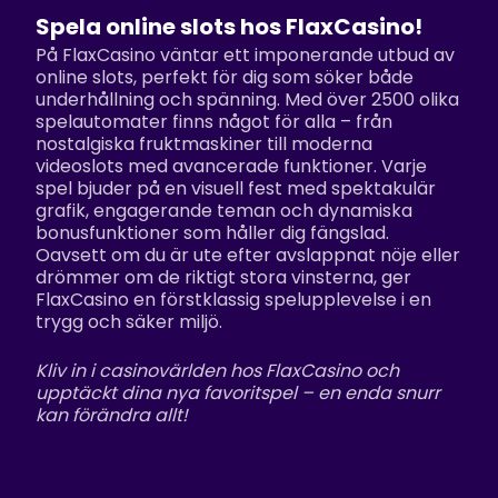
Spela online slots hos FlaxCasino!
På FlaxCasino väntar ett imponerande utbud av
online slots, perfekt för dig som söker både
underhållning och spänning. Med över 2500 olika
spelautomater finns något för alla – från
nostalgiska fruktmaskiner till moderna
videoslots med avancerade funktioner. Varje
spel bjuder på en visuell fest med spektakulär
grafik, engagerande teman och dynamiska
bonusfunktioner som håller dig fängslad.
Oavsett om du är ute efter avslappnat nöje eller
drömmer om de riktigt stora vinsterna, ger
FlaxCasino en förstklassig spelupplevelse i en
trygg och säker miljö.
Kliv in i casinovärlden hos FlaxCasino och
upptäckt dina nya favoritspel – en enda snurr
kan förändra allt!